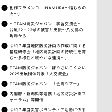
創作フラメンコ「INAMURA～稲むらの
火～」
～TEAM防災ジャパン 学習交流会～
台風22・23号の被害と支援～八丈島の
現場から
令和７年度地区防災計画の作成に関する
基礎研修会「地区防災計画の持続性を育
む～多様性と緩やかな連携～」
TEAM防災ジャパン｜ぼうさいこくたい
2025出展団体対象「大交流会」
TEAM防災ジャパン｜「会場ツアー」
内閣府・新潟県等連携「地区防災計画フ
ォーラム」等開催
令和７年度災害ボランティア活動に係る