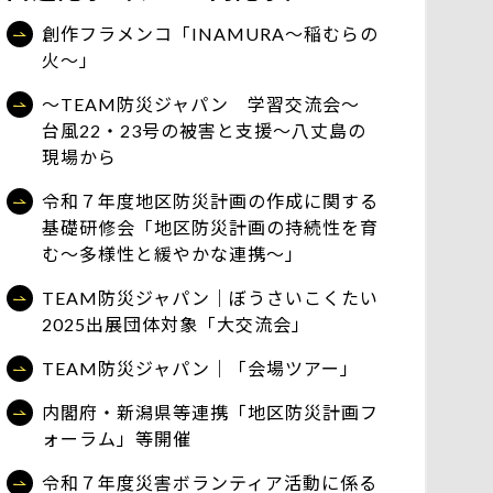
創作フラメンコ「INAMURA～稲むらの
火～」
～TEAM防災ジャパン 学習交流会～
台風22・23号の被害と支援～八丈島の
現場から
令和７年度地区防災計画の作成に関する
基礎研修会「地区防災計画の持続性を育
む～多様性と緩やかな連携～」
TEAM防災ジャパン｜ぼうさいこくたい
2025出展団体対象「大交流会」
TEAM防災ジャパン｜「会場ツアー」
内閣府・新潟県等連携「地区防災計画フ
ォーラム」等開催
令和７年度災害ボランティア活動に係る