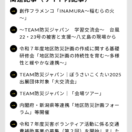
創作フラメンコ「INAMURA～稲むらの火
～」
～TEAM防災ジャパン 学習交流会～ 台風
22・23号の被害と支援～八丈島の現場から
令和７年度地区防災計画の作成に関する基礎
研修会「地区防災計画の持続性を育む～多様
性と緩やかな連携～」
TEAM防災ジャパン｜ぼうさいこくたい2025
出展団体対象「大交流会」
TEAM防災ジャパン｜「会場ツアー」
内閣府・新潟県等連携「地区防災計画フォー
ラム」等開催
令和７年度災害ボランティア活動に係る交通
費補助事業の募集（第２回）を開始しました