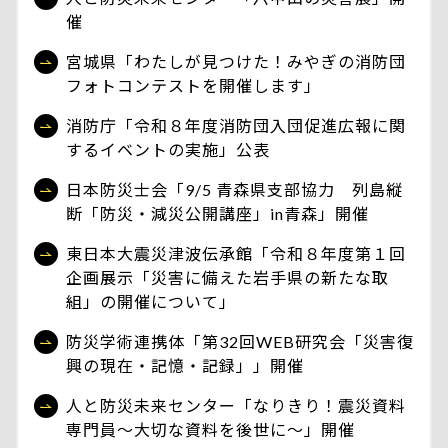
催
宮城県「わたしが見つけた！みやぎの消防団
フォトコンテストを開催します」
消防庁「令和８年度消防団入団促進広報に関
するイベントの実施」公表
日本防災士会「9/5 青森県支部協力 列島縦
断「防災・減災公開講座」in青森」開催
東日本大震災津波伝承館「令和８年度第１回
企画展示「災害に備えた岩手県の新たな取
組」の開催について」
防災学術連携体「第32回WEB研究会「災害復
興の現在・記憶・記録」」開催
人と防災未来センター「なりきり！震災資料
専門員～大切な資料を後世に～」開催