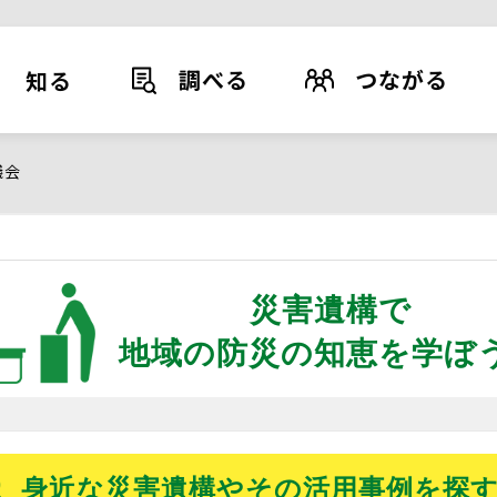
調べる
つながる
知る
議会
災害遺構で
地域の防災の知恵を学ぼ
身近な災害遺構や
その活用事例を探