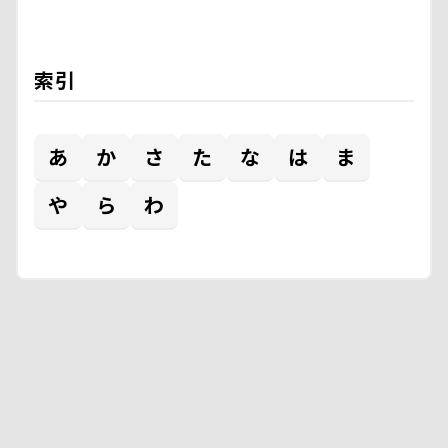
索引
あ
か
さ
た
な
は
ま
や
ら
わ