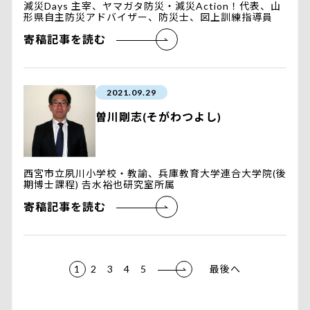
減災Days 主宰、ヤマガタ防災・減災Action！代表、山
形県自主防災アドバイザー、防災士、図上訓練指導員
寄稿記事を読む
2021.09.29
曽川剛志(そがわつよし)
西宮市立夙川小学校・教諭、兵庫教育大学連合大学院(後
期博士課程) 𠮷水裕也研究室所属
寄稿記事を読む
1
2
3
4
5
最後へ