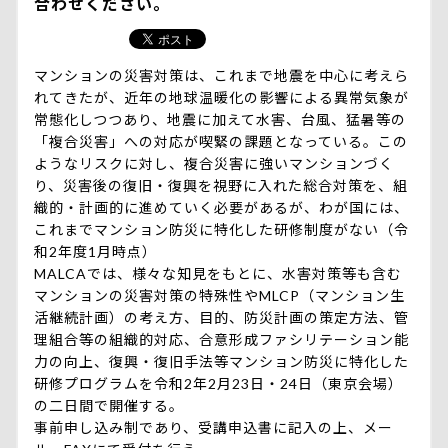
合わせください。
マンションの災害対策は、これまで地震を中心に考えら
れてきたが、近年の地球温暖化の影響による異常気象が
常態化しつつあり、地震に加えて水害、台風、猛暑等の
「複合災害」への対応が喫緊の課題となっている。この
ようなリスクに対し、複合災害に強いマンションづく
り、災害後の復旧・復興を視野に入れた総合対策を、組
織的・計画的に進めていく必要があるが、わが国には、
これまでマンション防災に特化した研修制度がない（令
和2年度1月時点）
MALCAでは、様々な知見をもとに、水害対策等も含む
マンションの災害対策の特殊性やMLCP（マンション生
活継続計画）の考え方、目的、防災計画の策定方法、管
理組合等の組織的対応、合意形成ファシリテーション能
力の向上、復興・復旧手法等マンション防災に特化した
研修プログラムを令和2年2月23日・24日（東京会場）
の二日間で開催する。
事前申し込み制であり、受講申込書に記入の上、メー