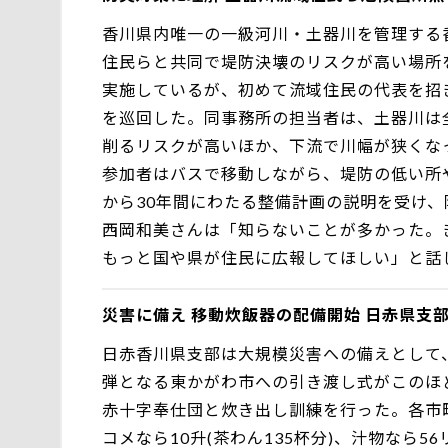
香川県内唯一の一級河川・土器川を管理する
住民らと共同で堤防決壊のリスクが高い場所
実施しているが、初めて流域住民の代表を招
を巡回した。同事務所の担当者は、土器川は
削るリスクが高いほか、下流で川幅が狭くな
参加者はバスで移動しながら、堤防の低い所
から30年間にわたる整備計画の説明を受け
西岡和美さんは「知らないことが多かった。
もっと国や県が住民に広報してほしい」と話し
災害に備え 移動炊飯器の配備開始 日赤県支
日赤香川県支部は大規模災害への備えとして
弾となる東かがわ市への引き渡し式がこのほ
赤十字奉仕団と炊き出し訓練を行った。各市
コメなら10升(茶わん135杯分)、汁物なら5