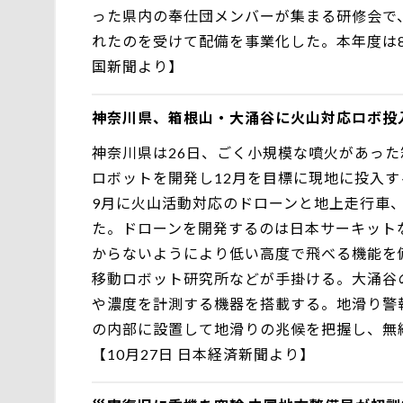
った県内の奉仕団メンバーが集まる研修会で
れたのを受けて配備を事業化した。本年度は8市
国新聞より】
神奈川県、箱根山・大涌谷に火山対応ロボ投
神奈川県は26日、ごく小規模な噴火があっ
ロボットを開発し12月を目標に現地に投入
9月に火山活動対応のドローンと地上走行車
た。ドローンを開発するのは日本サーキット
からないようにより低い高度で飛べる機能を
移動ロボット研究所などが手掛ける。大涌谷
や濃度を計測する機器を搭載する。地滑り警
の内部に設置して地滑りの兆候を把握し、無
【10月27日 日本経済新聞より】