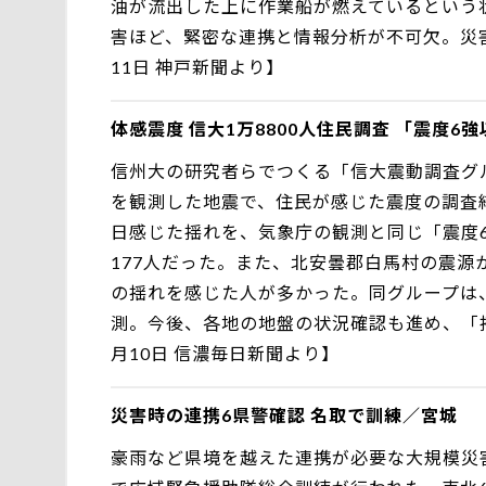
油が流出した上に作業船が燃えているという
害ほど、緊密な連携と情報分析が不可欠。災
11日 神戸新聞より】
体感震度 信大1万8800人住民調査 「震度6強
信州大の研究者らでつくる「信大震動調査グル
を観測した地震で、住民が感じた震度の調査結
日感じた揺れを、気象庁の観測と同じ「震度6
177人だった。また、北安曇郡白馬村の震源
の揺れを感じた人が多かった。同グループは
測。今後、各地の地盤の状況確認も進め、「
月10日 信濃毎日新聞より】
災害時の連携6県警確認 名取で訓練／宮城
豪雨など県境を越えた連携が必要な大規模災