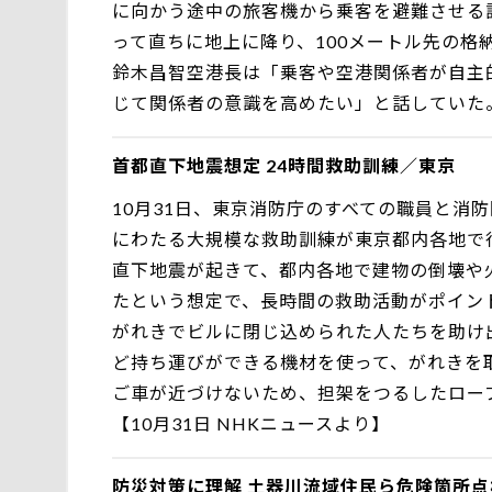
に向かう途中の旅客機から乗客を避難させる
って直ちに地上に降り、100メートル先の
鈴木昌智空港長は「乗客や空港関係者が自主
じて関係者の意識を高めたい」と話していた。
首都直下地震想定 24時間救助訓練／東京
10月31日、東京消防庁のすべての職員と消
にわたる大規模な救助訓練が東京都内各地で
直下地震が起きて、都内各地で建物の倒壊や
たという想定で、長時間の救助活動がポイン
がれきでビルに閉じ込められた人たちを助け
ど持ち運びができる機材を使って、がれきを
ご車が近づけないため、担架をつるしたロー
【10月31日 NHKニュースより】
防災対策に理解 土器川流域住民ら危険箇所