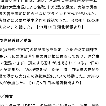
6県警や陸上自衛隊、消防、宮城県災害派遣医療チーム
た。訓練は大型台風による名取川の氾濫を想定。実際の災害
練内容を事前に知らせないブラインド方式で行われた。
害救助に必要な基本動作を確認できた。今後も管区の連
たい」と話した。【11月10日 河北新報より】
艦で住民避難／愛媛
所(愛媛県伊方町)の過酷事故を想定した総合防災訓練を
細長い形状の佐田岬半島の付け根に位置しており、原発事
路で避難できずに孤立する恐れが指摘されている。9日の
0人が集まり、汚染検査を受けた後、海上自衛隊の艦船や
県の港から大分市の避難施設にバスで移動した。対岸の
0人が参加した。【11月9日 日本経済新聞より】
会／佐賀
センターで「DPAT」の研修会が始まった。将来、佐賀