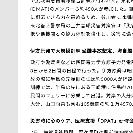
で広域緊急援助隊総合訓練が行われた。東北
(DMAT)のメンバーら約450人が参加し
に即応できる力を高めるため、参加者には訓
東北管区警察局の土井善郎災害対策官は「災
携や他機関との協力体制を強化し、災害に備え
伊方原発で大規模訓練 過酷事故想定、海自
政府や愛媛県などは四国電力伊方原子力発電
8日から2日間の日程で行った。伊方原発は
故の際に半島の先端側の住民約5000人が陸
訓練では、半島の先にある三崎港に住民約7
民間のフェリーに分乗して出港。対岸の大分
大分、山口両県も含む105機関の約１万457
災害時に心のケア、医療支援「DPAT」研修
7日、佐賀県神埼郡吉野ケ里町の肥前精神医療