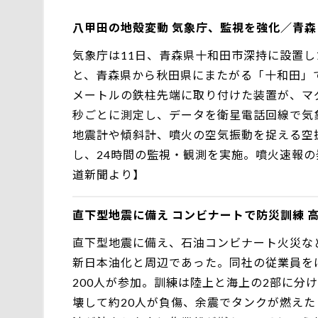
八甲田の地殻変動 気象庁、監視を強化／青森
気象庁は11日、青森県十和田市深持に設置し
と、青森県から秋田県にまたがる「十和田」
メートルの鉄柱先端に取り付けた装置が、マグ
秒ごとに測定し、データを衛星電話回線で気
地震計や傾斜計、噴火の空気振動を捉える空
し、24時間の監視・観測を実施。噴火速報の
道新聞より】
直下型地震に備え コンビナートで防災訓練 
直下型地震に備え、石油コンビナート火災な
新日本油化と周辺であった。同社の従業員を
200人が参加。訓練は陸上と海上の2部に分
壊して約20人が負傷、余震でタンクが燃え