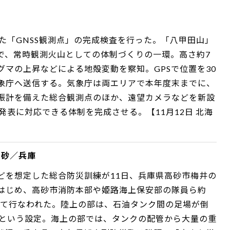
た「GNSS観測点」の完成検査を行った。「八甲田山」
で、常時観測火山としての体制づくりの一環。高さ約7
マの上昇などによる地殻変動を察知。GPSで位置を30
象庁へ送信する。気象庁は両エリアで本年度末までに、
振計を備えた総合観測点のほか、遠望カメラなどを新設
発表に対応できる体制を完成させる。【11月12日 北海
高砂／兵庫
どを想定した総合防災訓練が11日、兵庫県高砂市梅井の
はじめ、高砂市消防本部や姫路海上保安部の隊員ら約
けて行なわれた。陸上の部は、石油タンク間の足場が倒
たという設定。海上の部では、タンクの配管から大量の重