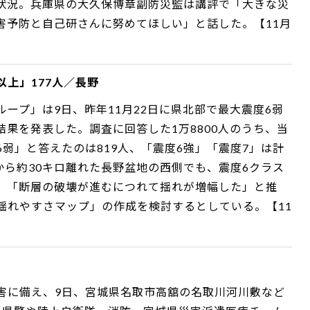
状況。兵庫県の大久保博章副防災監は講評で「大きな災
害予防と自己研さんに努めてほしい」と話した。【11月
以上」177人／長野
ープ」は9日、昨年11月22日に県北部で最大震度6弱
果を発表した。調査に回答した1万8800人のうち、当
弱」と答えたのは819人、「震度6強」「震度7」は計
から約30キロ離れた長野盆地の西側でも、震度6クラス
、「断層の破壊が進むにつれて揺れが増幅した」と推
揺れやすさマップ」の作成を検討するとしている。【11
害に備え、9日、宮城県名取市高舘の名取川河川敷など