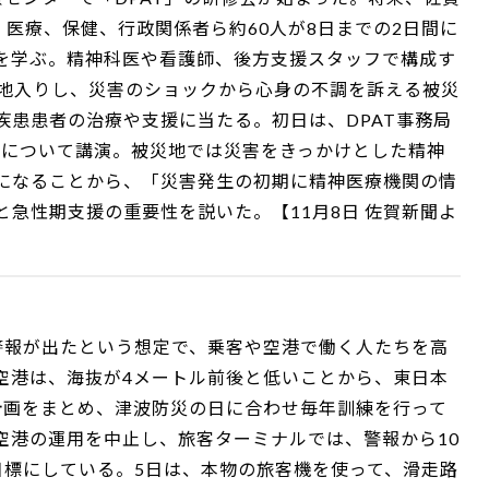
。医療、保健、行政関係者ら約60人が8日までの2日間に
を学ぶ。精神科医や看護師、後方支援スタッフで構成す
災地入りし、災害のショックから心身の不調を訴える被災
疾患患者の治療や支援に当たる。初日は、DPAT事務局
活動について講演。被災地では災害をきっかけとした精神
になることから、「災害発生の初期に精神医療機関の情
急性期支援の重要性を説いた。【11月8日 佐賀新聞よ
警報が出たという想定で、乗客や空港で働く人たちを高
空港は、海抜が4メートル前後と低いことから、東日本
計画をまとめ、津波防災の日に合わせ毎年訓練を行って
空港の運用を中止し、旅客ターミナルでは、警報から10
目標にしている。5日は、本物の旅客機を使って、滑走路