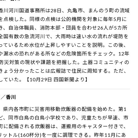
香川河川国道事務所は28日、丸亀市、まんのう町の流域
を点検した。同様の点検は公的機関を対象に毎年5月に
き、自治体職員、消防本部・団員を合わせ26人が5カ所
全国有数の急流河川で、大雨時は速い水の流れが堤防を
っているため水位が上昇しやすいことを説明。この後、
や漏水の恐れがある所などの危険箇所をチェック。12年
、防災対策の現状や課題を把握した。土器コミュニティの
きょう分かったことは広報誌で住民に周知する。ただ、
ていた。【10月29日 四国新聞より】
部／香川
、県内各市町に災害用移動炊飯器の配備を始めた。第1
ど、同市白鳥の白鳥小学校であり、児童たちが早速、市
町に配備される炊飯器は、運搬用のキャスター付きで、
6リットル(160杯分)を一度に調理できる。昨年11月にあ