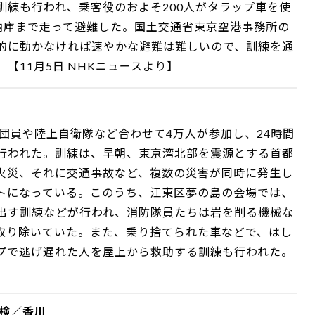
訓練も行われ、乗客役のおよそ200人がタラップ車を使
格納庫まで走って避難した。国土交通省東京空港事務所の
的に動かなければ速やかな避難は難しいので、訓練を通
【11月5日 NHKニュースより】
防団員や陸上自衛隊など合わせて4万人が参加し、24時間
行われた。訓練は、早朝、東京湾北部を震源とする首都
火災、それに交通事故など、複数の災害が同時に発生し
トになっている。このうち、江東区夢の島の会場では、
出す訓練などが行われ、消防隊員たちは岩を削る機械な
取り除いていた。また、乗り捨てられた車などで、はし
プで逃げ遅れた人を屋上から救助する訓練も行われた。
点検／香川