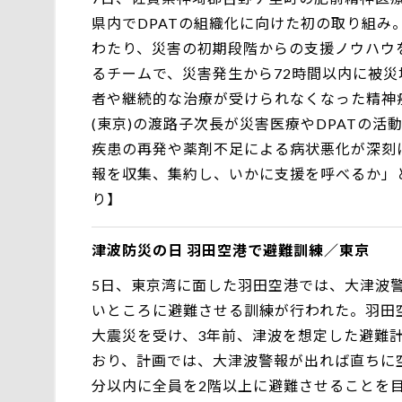
県内でDPATの組織化に向けた初の取り組み
わたり、災害の初期段階からの支援ノウハウ
るチームで、災害発生から72時間以内に被
者や継続的な治療が受けられなくなった精神
(東京)の渡路子次長が災害医療やDPATの
疾患の再発や薬剤不足による病状悪化が深刻
報を収集、集約し、いかに支援を呼べるか」と
り】
津波防災の日 羽田空港で避難訓練／東京
5日、東京湾に面した羽田空港では、大津波
いところに避難させる訓練が行われた。羽田
大震災を受け、3年前、津波を想定した避難
おり、計画では、大津波警報が出れば直ちに
分以内に全員を2階以上に避難させることを