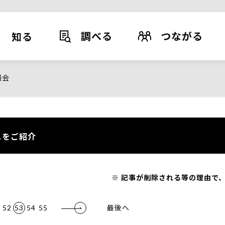
調べる
つながる
知る
議会
スをご紹介
記事が削除される等の理由で、
52
53
54
55
最後へ