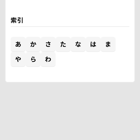
索引
あ
か
さ
た
な
は
ま
や
ら
わ