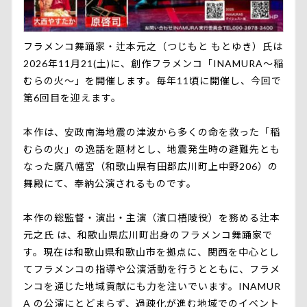
フラメンコ舞踊家・辻本元之（つじもと もとゆき）氏は
2026年11月21(土)に、創作フラメンコ「INAMURA～稲
むらの火～」を開催します。毎年11頃に開催し、今回で
第6回目を迎えます。
本作は、安政南海地震の津波から多くの命を救った「稲
むらの火」の逸話を題材とし、地震発生時の避難先とも
なった廣八幡宮（和歌山県有田郡広川町上中野206）の
舞殿にて、奉納公演されるものです。
本作の総監督・演出・主演（濱口梧陵役）を務める辻本
元之氏 は、和歌山県広川町出身のフラメンコ舞踊家で
す。現在は和歌山県和歌山市を拠点に、関西を中心とし
てフラメンコの指導や公演活動を行うとともに、フラメ
ンコを通じた地域貢献にも力を注いでいます。INAMUR
A の公演にとどまらず、過疎化が進む地域でのイベント