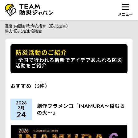
メニュー
運営
内閣府政策統括官（防災担当）
協力
防災推進協議会
防災活動のご紹介
全国で行われる斬新でアイデアあふれる防災
活動をご紹介
おすすめ（3件）
2026
創作フラメンコ「INAMURA～稲むら
2月
の火～」
24