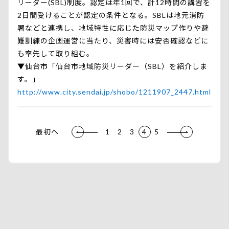
リーダー(SBL)制度。認定は年1回で、計12時間の講習を
2日間受けることが認定の条件となる。SBLは地元消防
署などと連携し、地域特性に応じた防災マップ作りや避
難訓練の企画運営に当たり、災害時には安否確認などに
も率先して取り組む。
▼仙台市「仙台市地域防災リーダー（SBL）を紹介しま
す。」
http://www.city.sendai.jp/shobo/1211907_2447.html
最初ヘ
1
2
3
4
5