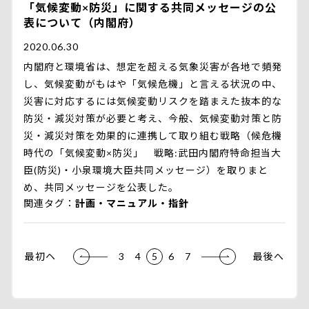
「気候変動×防災」に関する共同メッセージの公
表について（内閣府）
2020.06.30
内閣府と環境省は、想定を超える気象災害が各地で頻発
し、気候変動がもはや「気候危機」と言える状況の中、
災害に対応するには気候変動リスクを踏まえた抜本的な
防災・減災対策が必要と考え、今般、気候変動対策と防
災・減災対策を効果的に連携して取り組む戦略（候危機
時代の「気候変動×防災」 戦略:武田内閣府特命担当大
臣(防災)・小泉環境大臣共同メッセージ）を取りまと
め、共同メッセージを公表した。
関連タグ
計画・マニュアル・指針
最初ヘ
3
4
5
6
7
最後へ