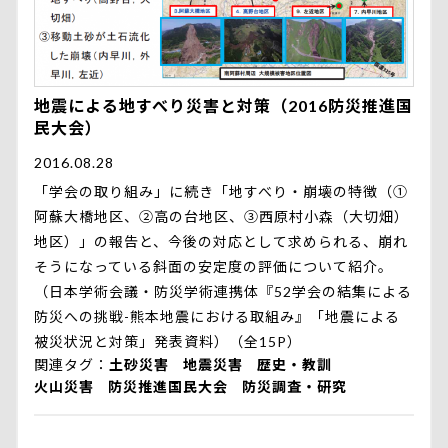
地震による地すべり災害と対策（2016防災推進国
民大会）
2016.08.28
「学会の取り組み」に続き「地すべり・崩壊の特徴（①
阿蘇大橋地区、②高の台地区、③西原村小森（大切畑）
地区）」の報告と、今後の対応として求められる、崩れ
そうになっている斜面の安定度の評価について紹介。
（日本学術会議・防災学術連携体『52学会の結集による
防災への挑戦-熊本地震における取組み』「地震による
被災状況と対策」発表資料）（全15P）
関連タグ
土砂災害
地震災害
歴史・教訓
火山災害
防災推進国民大会
防災調査・研究