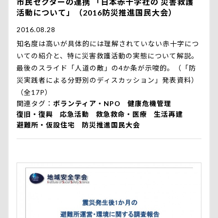
市民セクターの連携 「日本赤十字社の 災害救護
活動について」（2016防災推進国民大会）
2016.08.28
知名度は高いが具体的には理解されていない赤十字につ
いての紹介と、特に災害救護活動の実態について解説。
最後のスライド「人道の敵」の4か条が示唆的。（「防
災実践者による分野別のディスカッション」発表資料）
（全17P）
関連タグ
ボランティア・NPO
健康危機管理
復旧・復興
応急活動
救急救命・医療
生活再建
避難所・仮設住宅
防災推進国民大会