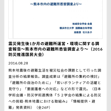
震災発生後1か月の避難所運営・環境に関する調
査報告～熊本市内の避難所悉皆調査より～（2016
防災推進国民大会）
2016.08.28
熊本地震後の避難生活を被災社会の課題として行った調
査分析の結果報告。調査成果は「避難所の集約の検討」
「避難所の自治のために」「若いボランティアの活躍と
見守り」「要援護者への対応」などの形で還元。（日本
学術会議・防災学術連携体『５２学会の結集による防災
への挑戦-熊本地震における取組み』「情報提供・避
難」発表資料）（全26P）