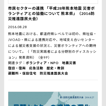
市民セクターの連携 「平成28年熊本地震 災害ボ
ランティアとの協働について 熊本県」（2016防
災推進国民大会）
2016.08.28
熊本地震における、都道府県レベルでは初の、県社協・
JVOAD・県による連携対応や、地域支え合いセンター
による被災者支援の状況と、災害ボランティアへの期待
について。（「防災実践者による分野別のディスカッシ
ョン」発表資料）（全9P）
関連タグ
ボランティア・NPO
地震災害
復旧・復興
応急活動
歴史・教訓
避難所・仮設住宅
防災推進国民大会