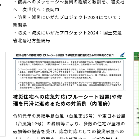
・
復興へのメッセージ～長岡の経験と教訓を、被災地
P
へ 次世代へ：長岡市
・
防災・減災にいがたプロジェクト2024について：
新潟県
・
防災・減災にいがたプロジェクト2024：国土交通
省北陸地方整備局
被災住宅への応急対応(ブルーシート設置)や修
理を円滑に進めるための対策例（内閣府）
令和元年の房総半島台風（台風第15号）や東日本台風
（台風第19号）の暴風等により、多数の住宅が屋根の
破損等の被害を受け、応急対応としての被災家屋への