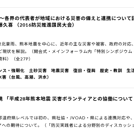
 ～各界の代表者が地域における災害の備えと連携について語
加藤久喜 （2016防災推進国民大会）
・東北豪雨、熊本地震を中心に、近年の主な災害や被害、政府の対応、
ど現状を解説。（開会式・メインフォーラム内「特別シンポジウム
料）（全27P）
ンス・強靭化
土砂災害
地震災害
復旧・復興
歴史・教訓
生
水害（台風、高潮、洪水）
 「平成28年熊本地震 災害ボランティアとの協働について 
都道府県レベルでは初の、県社協・JVOAD・県による連携対応や
アへの期待について。（「防災実践者による分野別のディスカッショ