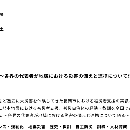
域振
土
～各界の代表者が地域における災害の備えと連携について語る～
）
地震など過去に大災害を体験してきた長岡市における被災者支援の実績
た熊本地震における被災者支援、被災自治体の経験・教訓を全国で
ム ～各界の代表者が地域における災害の備えと連携について語る～
ンス・強靭化
地震災害
歴史・教訓
自主防災
訓練・人材育成