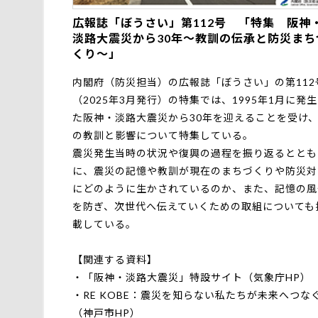
広報誌「ぼうさい」第112号 「特集 阪神
淡路大震災から30年～教訓の伝承と防災まち
くり～」
内閣府（防災担当）の広報誌「ぼうさい」の第112
（2025年3月発行）の特集では、1995年1月に発
た阪神・淡路大震災から30年を迎えることを受け
の教訓と影響について特集している。
震災発生当時の状況や復興の過程を振り返るととも
に、震災の記憶や教訓が現在のまちづくりや防災対
にどのように生かされているのか、また、記憶の風
を防ぎ、次世代へ伝えていくための取組についても
載している。
【関連する資料】
・
「阪神・淡路大震災」特設サイト（気象庁HP）
・
RE KOBE：震災を知らない私たちが未来へつな
（神戸市HP）