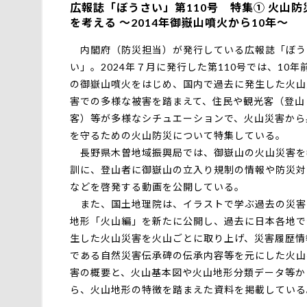
広報誌「ぼうさい」第110号 特集① 火山防
を考える ～2014年御嶽山噴火から10年～
内閣府（防災担当）が発行している広報誌「ぼう
い」。2024年７月に発行した第110号では、10年
の御嶽山噴火をはじめ、国内で過去に発生した火山
害での多様な被害を踏まえて、住民や観光客（登山
客）等が多様なシチュエーションで、火山災害から
を守るための火山防災について特集している。
長野県木曽地域振興局では、御嶽山の火山災害を
訓に、登山者に御嶽山の立入り規制の情報や防災対
などを啓発する動画を公開している。
また、国土地理院は、イラストで学ぶ過去の災害
地形「火山編」を新たに公開し、過去に日本各地で
生した火山災害を火山ごとに取り上げ、災害履歴情
である自然災害伝承碑の伝承内容等を元にした火山
害の概要と、火山基本図や火山地形分類データ等か
ら、火山地形の特徴を踏まえた資料を掲載している