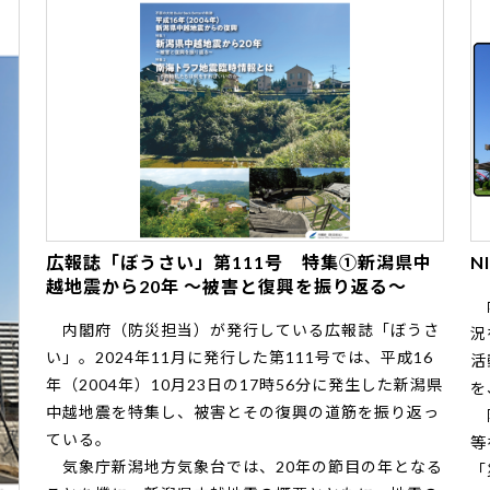
広報誌「ぼうさい」第111号 特集①新潟県中
N
越地震から20年 ～被害と復興を振り返る～
内
内閣府（防災担当）が発行している広報誌「ぼうさ
況
い」。2024年11月に発行した第111号では、平成16
活
年（2004年）10月23日の17時56分に発生した新潟県
を
中越地震を特集し、被害とその復興の道筋を振り返っ
防
ている。
等
気象庁新潟地方気象台では、20年の節目の年となる
「