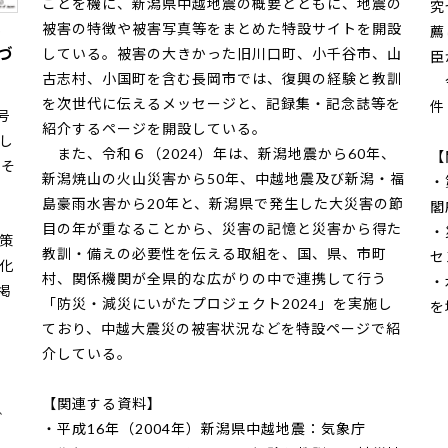
ことを機に、新潟県中越地震の概要とともに、地震の
究
被害の特徴や被害写真等をまとめた特設サイトを開設
・
薦
づ
している。被害の大きかった旧川口町、小千谷市、山
臣
古志村、小国町を含む長岡市では、復興の経験と教訓
令
を次世代に伝えるメッセージと、記録集・記念誌等を
件
号
紹介するページを開設している。
生し
また、令和６（2024）年は、新潟地震から60年、
【
、そ
新潟焼山の火山災害から50年、中越地震及び新潟・福
・
島豪雨水害から20年と、新潟県で発生した大災害の節
閣
目の年が重なることから、災害の記憶と災害から得た
・
策
教訓・備えの必要性を伝える取組を、国、県、市町
セ
化
村、関係機関が全県的な広がりの中で連携して行う
・
掲
「防災・減災にいがたプロジェクト2024」を実施し
を
ており、中越大震災の被害状況などを特設ページで紹
介している。
【関連する資料】
ぐ
・
平成16年（2004年）新潟県中越地震：気象庁