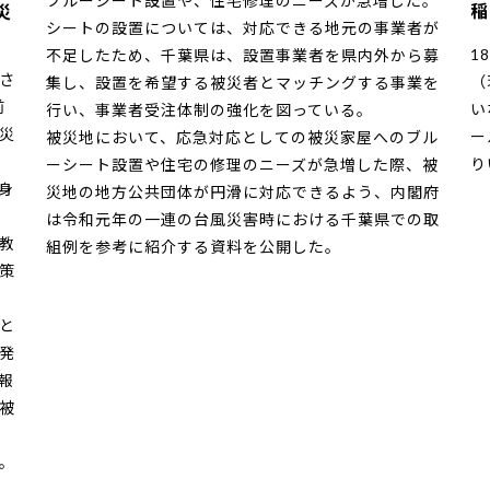
ブルーシート設置や、住宅修理のニーズが急増した。
稲
災
シートの設置については、対応できる地元の事業者が
1
不足したため、千葉県は、設置事業者を県内外から募
さ
（
集し、設置を希望する被災者とマッチングする事業を
前
い
行い、事業者受注体制の強化を図っている。
災
ー
被災地において、応急対応としての被災家屋へのブル
り
ーシート設置や住宅の修理のニーズが急増した際、被
身
災地の地方公共団体が円滑に対応できるよう、内閣府
は令和元年の一連の台風災害時における千葉県での取
教
組例を参考に紹介する資料を公開した。
策
と
発
報
被
。