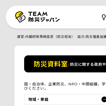
運営
内閣府政策統括官（防災担当）
協力
防災推進協
防災資料室
防災に関する政府や
国・自治体、企業防災、NPO・中間組織、
びください。
地域・家庭