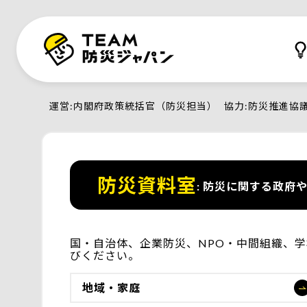
運営
内閣府政策統括官（防災担当）
協力
防災推進協
防災資料室
防災に関する政府や
国・自治体、企業防災、NPO・中間組織、
びください。
地域・家庭