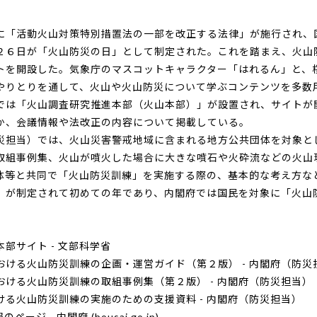
「活動火山対策特別措置法の一部を改正する法律」が施行され、
２６日が「火山防災の日」として制定された。これを踏まえ、火山
トを開設した。気象庁のマスコットキャラクター「はれるん」と、
やりとりを通して、火山や火山防災について学ぶコンテンツを多数
は「火山調査研究推進本部（火山本部）」が設置され、サイトが
か、会議情報や法改正の内容について掲載している。
担当）では、火山災害警戒地域に含まれる地方公共団体を対象と
取組事例集、火山が噴火した場合に大きな噴石や火砕流などの火山
体等と共同で「火山防災訓練」を実施する際の、基本的な考え方な
」が制定されて初めての年であり、内閣府では国民を対象に「火山
部サイト - 文部科学省
おける火山防災訓練の企画・運営ガイド（第２版） - 内閣府（防災
おける火山防災訓練の取組事例集（第２版） - 内閣府（防災担当）
ける火山防災訓練の実施のための支援資料 - 内閣府（防災担当）
ページ - 内閣府 (bousai.go.jp)