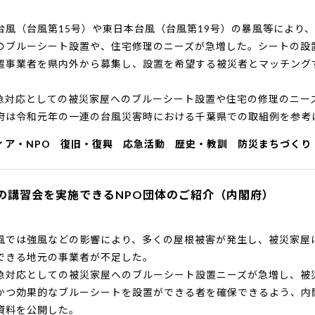
台風（台風第15号）や東日本台風（台風第19号）の暴風等により、
ブルーシート設置や、住宅修理のニーズが急増した。シートの設
置事業者を県内外から募集し、設置を希望する被災者とマッチング
対応としての被災家屋へのブルーシート設置や住宅の修理のニース
閣府は令和元年の一連の台風災害時における千葉県での取組例を参
ィア・NPO
復旧・復興
応急活動
歴史・教訓
防災まちづくり
の講習会を実施できるNPO団体のご紹介（内閣府）
では強風などの影響により、多くの屋根被害が発生し、被災家
できる地元の事業者が不足した。
対応としての被災家屋へのブルーシート設置ニーズが急増し、被災
つ効果的なブルーシートを設置ができる者を確保できるよう、内
資料を公開した。