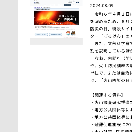
2024.08.09
令和６年４月１日に
を深めるため、８月
防災の日」特設サイ
ター「ぼるけん」の
また、文部科学省で
割を説明しているほ
なお、内閣府（防災
や、火山防災訓練の
単独で、または自治
は、「火山防災の日
【関連する資料】
・
火山調査研究推進本
・
地方公共団体等に
・
地方公共団体等に
・
避難促進施設にお
・
火山対策 : 防災情報の