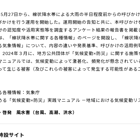
5月27日から、線状降水帯による大雨の半日程度前からの呼びか
びかけを行う運用を開始した。運用開始の告知と共に、本呼びかけ
けの認知度や活用実態等を調査するアンケート結果の報告書を掲載
、「線状降水帯に関する各種情報」のページを開設し、「線状降
る気象情報」について、内容の違いや発表基準、呼びかけの活用例
2024年３月に、地方公共団体が「気候変動×防災」に関する施
マニュアルでは、気候変動によって激甚化、頻発化が懸念されてい
って生じる被害（及びこれらの被害によって発生する可能性がある
る各種情報：気象庁
める「気候変動×防災」実践マニュアル －地域における気候変動リ
・啓発
風水害（台風、高潮、洪水）
特設サイト