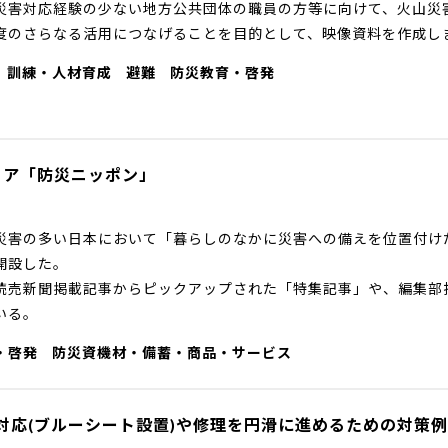
害対応経験の少ない地方公共団体の職員の方等に向けて、火山災
度のさらなる活用につなげることを目的として、映像資料を作成し
訓練・人材育成
避難
防災教育・啓発
ィア「防災ニッポン」
災害の多い日本において「暮らしのなかに災害への備えを位置付け
開設した。
読売新聞掲載記事からピックアップされた「特集記事」や、編集部
いる。
・啓発
防災資機材・備蓄・商品・サービス
対応(ブルーシート設置)や修理を円滑に進めるための対策