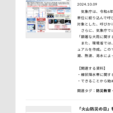
2024.10.09
気象庁は、令和6年
単位に絞り込んで呼
対象とした、呼びか
さらに、気象庁では
「顕著な大雨に関す
また、環境省では、
ュアルを作成。この
潮、熱波、渇水によ
【関連する資料】
・
線状降水帯に関す
・
できることから始
関連タグ
防災教育
「火山防災の日」